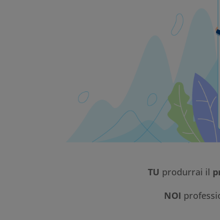
TU
produrrai il
p
NOI
professi