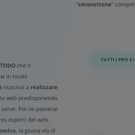
“
smanettone
” compet
TUTTI I PRO E
TODO
che ti
tu
in totale
à
riuscirai a
realizzare
ito web predisponendo
 serve. Poi ne passerai
noi esperti del web.
nomico
, la giusta via di