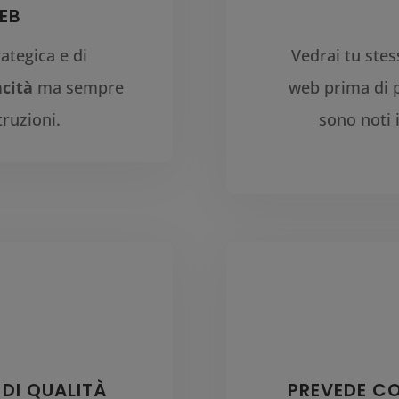
EB
rategica e di
Vedrai tu ste
acità
ma sempre
web prima di p
ruzioni.
sono noti 
 DI QUALITÀ
PREVEDE C