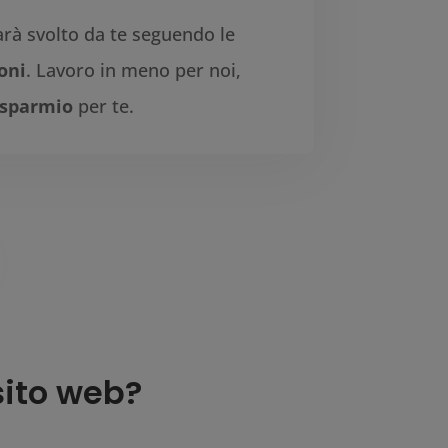
arà svolto da te seguendo le
oni
. Lavoro in meno per noi,
isparmio
per te.
sito web?